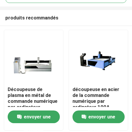
produits recommandés
Découpeuse de
découpeuse en acier
Aperçu
plasma en métal de
de la commande
commande numérique
numérique par
par ordinateur
ordinateur 100A
Produits
envoyer une
envoyer une
demande
demande
Vidéos