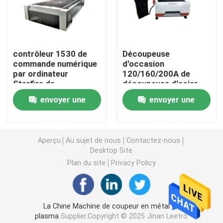
Machine en bois de routeur de commande numérique p
contrôleur 1530 de
Découpeuse
Machine de routeur de commande numérique par ordin
commande numérique
d'occasion
par ordinateur
120/160/200A de
Starfire de
découpeuse d'acier
Machine de routeur de commande numérique par ordina
découpeuse du
inoxydable de
envoyer une
envoyer une
plasma 200A Stainless
commande numérique
Steel
par ordinateur
Découpeuse de oscillation
demande
demande
Aperçu
Au sujet de nous
Contactez-nous
Desktop Site
Machine de découpe au plasma
Plan du site
Privacy Policy
Machine de revêtement UV
La Chine Machine de coupeur en métal de
Album faisant la machine
plasma
Supplier.Copyright © 2025 Jinan Leetro