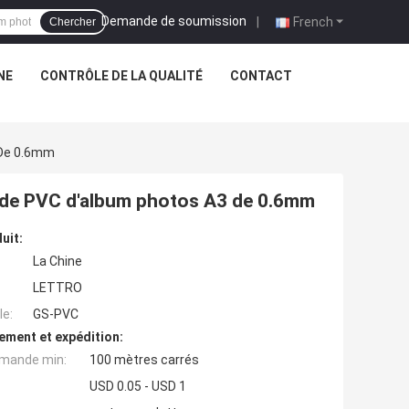
Demande de soumission
|
French
Chercher
NE
CONTRÔLE DE LA QUALITÉ
CONTACT
 De 0.6mm
s de PVC d'album photos A3 de 0.6mm
uit:
La Chine
LETTRO
e:
GS-PVC
ement et expédition:
mande min:
100 mètres carrés
USD 0.05 - USD 1