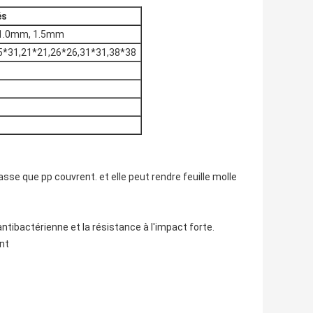
és
 1.0mm, 1.5mm
5*31,21*21,26*26,31*31,38*38
sse que pp couvrent. et elle peut rendre feuille molle 
 antibactérienne et la résistance à l'impact forte.
ant