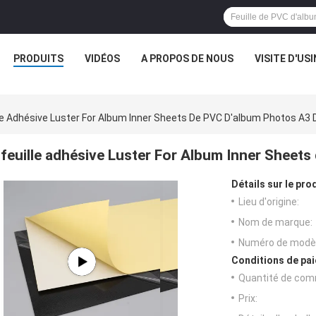
PRODUITS
VIDÉOS
A PROPOS DE NOUS
VISITE D'USI
le Adhésive Luster For Album Inner Sheets De PVC D'album Photos A3
feuille adhésive Luster For Album Inner Sheet
Détails sur le prod
Lieu d'origine:
Nom de marque:
Numéro de modèl
Conditions de pai
Quantité de com
Prix: