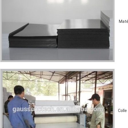
Matéri
Colle t