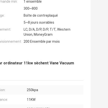
mande min:
1 ensemble
300~800
ge:
Boîte de contreplaqué
5~8 jours ouvrables
iement:
LC, D/A, D/P, D/P, T/T, Western
Union, MoneyGram
ovisionnement:
200 Ensemble par mois
par ordinateur 11kw sèchent Vane Vacuum
ion:
250kpa
ance:
11KW