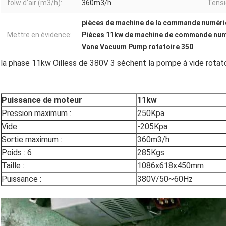
folw d'air (m3/h):
360m3/h
Tensi
pièces de machine de la commande numéri
Mettre en évidence:
Pièces 11kw de machine de commande numé
Vane Vacuum Pump rotatoire 350
la phase 11kw Oilless de 380V 3 sèchent la pompe à vide rota
Puissance de moteur
11kw
Pression maximum :
250Kpa
Vide :
-205Kpa
Sortie maximum :
360m3/h
Poids : 6
285Kgs
Taille :
1086x618x450mm
Puissance :
380V/50~60Hz