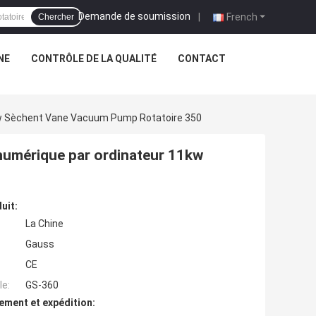
Demande de soumission
|
French
Chercher
NE
CONTRÔLE DE LA QUALITÉ
CONTACT
kw Sèchent Vane Vacuum Pump Rotatoire 350
numérique par ordinateur 11kw
uit:
La Chine
Gauss
CE
e:
GS-360
ement et expédition: