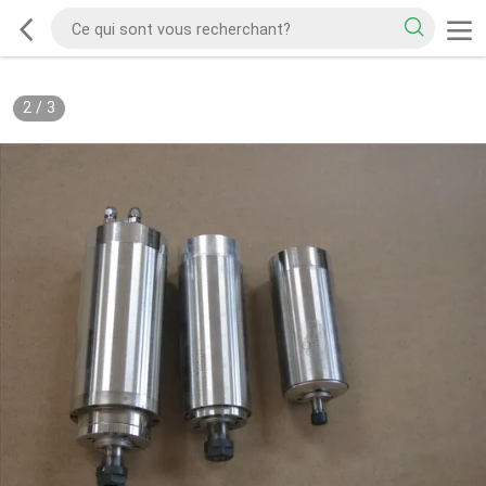
2
/
3