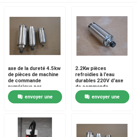
axe de la dureté 4.5kw
2.2Kw pièces
de pièces de machine
refroidies à l'eau
de commande
durables 220V d'axe
numérique par
de commande
ordinateur de 125mm
numérique par
Aperçu
envoyer une
envoyer une
pour le routeur de
ordinateur de l'axe
commande numérique
ER20 1 phase
demande
demande
par ordinateur
Produits
Vidéos