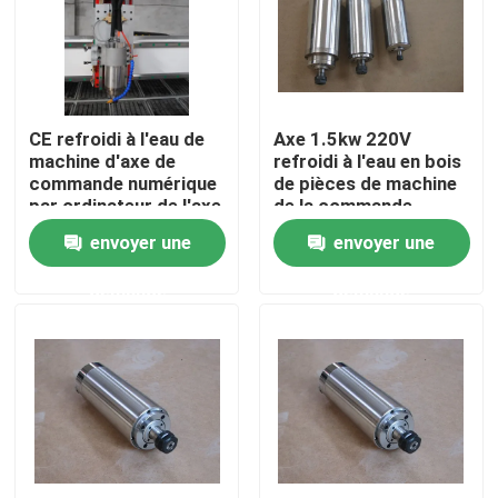
A propos de nous
Visite d'usine
CE refroidi à l'eau de
Axe 1.5kw 220V
machine d'axe de
refroidi à l'eau en bois
commande numérique
de pièces de machine
Contrôle de la qualité
par ordinateur de l'axe
de la commande
220V de la dureté
numérique par
envoyer une
envoyer une
3.2Kw
ordinateur R11 1
phase
Contact
demande
demande
Machine de découpe laser à fibre
Découpeuse de laser de CO2
découpeuse de laser en métal