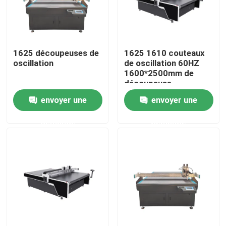
A propos de nous
1625 découpeuses de
1625 1610 couteaux
Visite d'usine
oscillation
de oscillation 60HZ
1600*2500mm de
découpeuse
Contrôle de la qualité
envoyer une
envoyer une
demande
demande
Contact
Machine de découpe laser à fibre
Découpeuse de laser de CO2
découpeuse de laser en métal