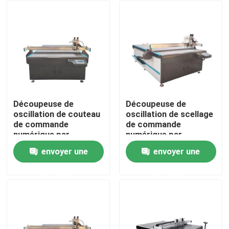
Découpeuse de
Découpeuse de
oscillation de couteau
oscillation de scellage
de commande
de commande
numérique par
numérique par
ordinateur pour la
ordinateur pour le
envoyer une
envoyer une
voiture Mat Cutting
caoutchouc
Aperçu
1625 tailles
demande
demande
fonctionnantes
Produits
Vidéos