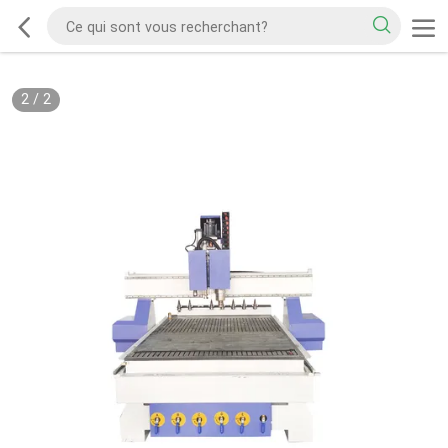
2
/
2