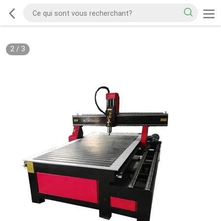
2
/
3