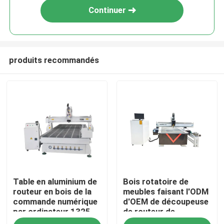
Continuer
produits recommandés
Aperçu
Table en aluminium de
Bois rotatoire de
Produits
routeur en bois de la
meubles faisant l'ODM
commande numérique
d'OEM de découpeuse
par ordinateur 1325
de routeur de
Vidéos
avec la machine de
commande numérique