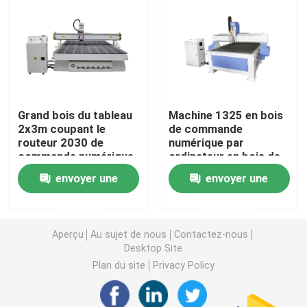
Machine en bois de routeur de commande numérique p
Machine de routeur de commande numérique par ordin
Grand bois du tableau
Machine 1325 en bois
Machine de routeur de commande numérique par ordina
2x3m coupant le
de commande
routeur 2030 de
numérique par
commande numérique
ordinateur en bois de
Découpeuse de oscillation
par ordinateur pour
moteur servo de
envoyer une
envoyer une
l'industrie de travail du
routeur de commande
bois
numérique par
demande
demande
Machine de découpe au plasma
ordinateur de travail
du bois 4x4
Aperçu
Au sujet de nous
Contactez-nous
Desktop Site
Machine de revêtement UV
Plan du site
Privacy Policy
Album faisant la machine