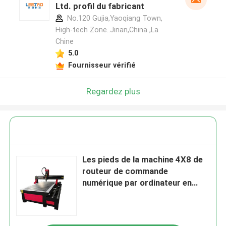
Ltd. profil du fabricant
No.120 Gujia,Yaoqiang Town,
High-tech Zone..Jinan,China ,La
Chine
5.0
Fournisseur vérifié
Regardez plus
Les pieds de la machine 4X8 de
routeur de commande
numérique par ordinateur en
bois d'axe d'OEM 4 classent
avec rotatoire