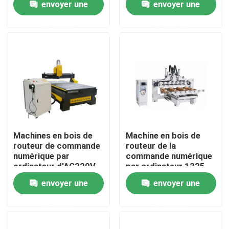
envoyer une
envoyer une
travail du bois d'axe
par ordinateur
de la fente 4 de T
demande
demande
A propos de nous
Visite d'usine
Contrôle de la qualité
Contact
Machines en bois de
Machine en bois de
routeur de commande
routeur de la
numérique par
commande numérique
Machine de découpe laser à fibre
ordinateur d'AC220V
par ordinateur 1325
envoyer une
envoyer une
Découpeuse de laser de CO2
demande
demande
découpeuse de laser en métal