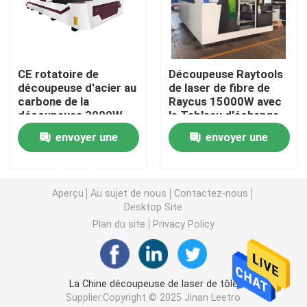
Machine en bois de routeur de commande numérique p
CE rotatoire de
Découpeuse Raytools
Machine de routeur de commande numérique par ordin
découpeuse d'acier au
de laser de fibre de
carbone de la
Raycus 15000W avec
découpeuse 3000W
le Tableau d'échange
Machine de routeur de commande numérique par ordina
de commande
envoyer une
envoyer une
numérique par
ordinateur de laser de
Découpeuse de oscillation
demande
demande
fibre
Aperçu
Au sujet de nous
Contactez-nous
Desktop Site
Machine de découpe au plasma
Plan du site
Privacy Policy
Machine de revêtement UV
La Chine découpeuse de laser de tôle
Album faisant la machine
Supplier.Copyright © 2025 Jinan Leetro