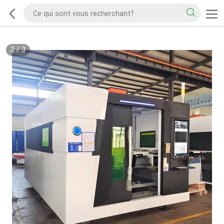
2
/
3