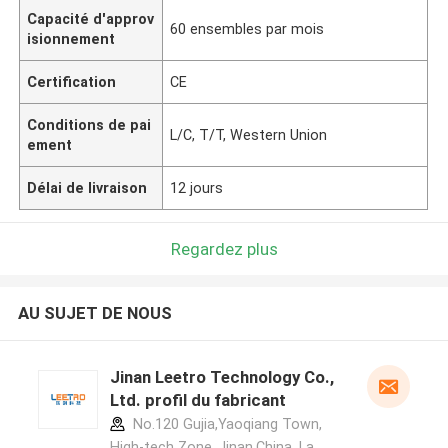
Capacité d'approv
60 ensembles par mois
isionnement
Certification
CE
Conditions de pai
L/C, T/T, Western Union
ement
Délai de livraison
12 jours
Regardez plus
AU SUJET DE NOUS
Jinan Leetro Technology Co.,
Ltd. profil du fabricant
No.120 Gujia,Yaoqiang Town,
High-tech Zone..Jinan,China ,La