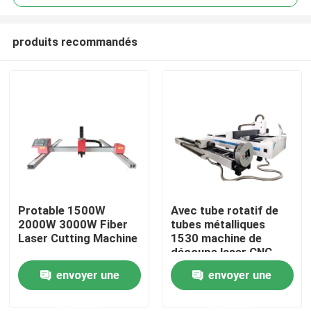
produits recommandés
Protable 1500W
Avec tube rotatif de
Aperçu
2000W 3000W Fiber
tubes métalliques
Laser Cutting Machine
1530 machine de
découpe laser CNC
Produits
Raycus 6000W
envoyer une
envoyer une
12000W
demande
demande
Vidéos