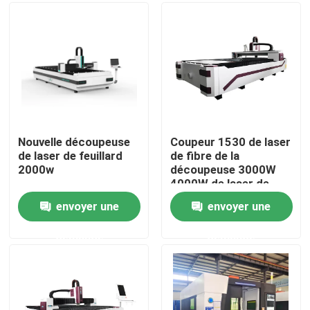
A propos de nous
Visite d'usine
Contrôle de la qualité
Nouvelle découpeuse
Coupeur 1530 de laser
de laser de feuillard
de fibre de la
2000w
découpeuse 3000W
Contact
4000W de laser de
fibre
envoyer une
envoyer une
Machine de découpe laser à fibre
demande
demande
Découpeuse de laser de CO2
découpeuse de laser en métal