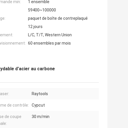
mande min:
1 ensemble
59400~100000
ge:
paquet de boîte de contreplaqué
12 jours
iement:
L/C, T/T, Western Union
ovisionnement:
60 ensembles par mois
xydable d'acier au carbone
laser:
Raytools
me de contrôle:
Cypcut
se de coupe
30 m/min
ale: