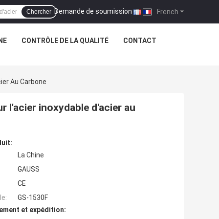
Demande de soumission
|
French
Chercher
NE
CONTRÔLE DE LA QUALITÉ
CONTACT
cier Au Carbone
 l'acier inoxydable d'acier au
uit:
La Chine
GAUSS
CE
e:
GS-1530F
ement et expédition: